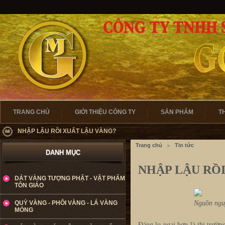
TRANG CHỦ
GIỚI THIỆU CÔNG TY
SẢN PHẨM
T
NHẬP LẬU RỒI XUẤT LẬU VÀNG?
Trang chủ
Tin tức
DANH MỤC
NHẬP LẬU RỒ
DÁT VÀNG TƯỢNG PHẬT - VẬT PHẨM
TÔN GIÁO
QUỲ VÀNG - PHÔI VÀNG - LÁ VÀNG
Nguồn nguy
MỎNG
Đáng lo ngại hơn là thị trườ