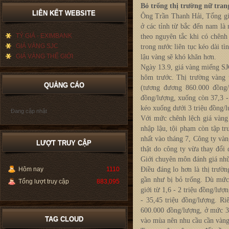
Bỏ trống thị trường nữ tran
LIÊN KẾT WEBSITE
Ông Trần Thanh Hải, Tổng gi
ở các tỉnh từ bắc đến nam là
TỶ GIÁ - EXIMBANK
theo nguyên tắc khi có chênh
GIÁ VÀNG SJC
trong nước liên tục kéo dài tì
GIÁ VÀNG THẾ GIỚI
lậu vàng sẽ khó khăn hơn.
Ngày 13.9, giá vàng miếng SJC
hôm trước. Thị trường vàng 
QUẢNG CÁO
(tương đương 860.000 đồng
đồng/lượng, xuống còn 37,3 -
kéo xuống dưới 3 triệu đồng/lư
Đang cập nhật
Với mức chênh lệch giá vàng 
nhập lậu, tội phạm còn tập t
nhất vào tháng 7, Công ty và
LƯỢT TRUY CẬP
thật do công ty vừa thay đổi
Giới chuyên môn đánh giá nhữ
Hôm nay
1110
Điều đáng lo hơn là thị trườ
gần như bị bỏ trống. Dù mức
Tổng lượt truy cập
883,095
giới từ 1,6 - 2 triệu đồng/lư
- 35,45 triệu đồng/lượng. Ri
600.000 đồng/lượng, ở mức 34
TAG CLOUD
vào mùa nên nhu cầu cần vàng 