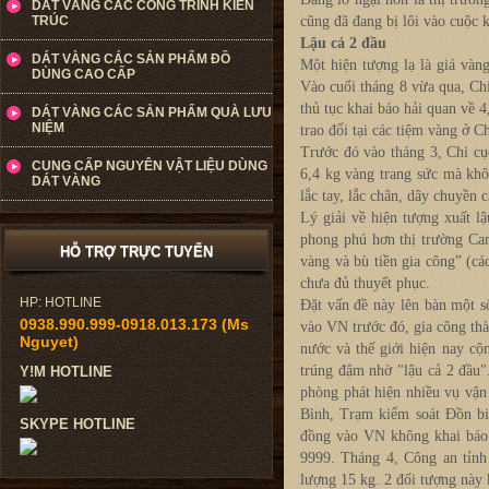
DÁT VÀNG CÁC CÔNG TRÌNH KIẾN
TRÚC
cũng đã đang bị lôi vào cuộc k
Lậu cả 2 đầu
DÁT VÀNG CÁC SẢN PHẨM ĐỒ
Một hiện tượng lạ là giá vàn
DÙNG CAO CẤP
Vào cuối tháng 8 vừa qua, Ch
thủ tục khai báo hải quan về 
DÁT VÀNG CÁC SẢN PHẨM QUÀ LƯU
NIỆM
trao đổi tại các tiệm vàng ở 
Trước đó vào tháng 3, Chi c
CUNG CẤP NGUYÊN VẬT LIỆU DÙNG
6,4 kg vàng trang sức mà khô
DÁT VÀNG
lắc tay, lắc chân, dây chuyền c
Lý giải về hiện tượng xuất 
phong phú hơn thị trường Ca
HỖ TRỢ TRỰC TUYẾN
vàng và bù tiền gia công” (c
chưa đủ thuyết phục.
HP: HOTLINE
Đặt vấn đề này lên bàn một s
0938.990.999-0918.013.173 (Ms
vào VN trước đó, gia công thàn
Nguyet)
nước và thế giới hiện nay cộ
trúng đậm nhờ "lậu cả 2 đầu"
Y!M HOTLINE
phòng phát hiện nhiều vụ vận
Bình, Trạm kiểm soát Đồn bi
SKYPE HOTLINE
đồng vào VN không khai báo 
9999. Tháng 4, Công an tỉnh
lượng 15 kg. 2 đối tượng này 