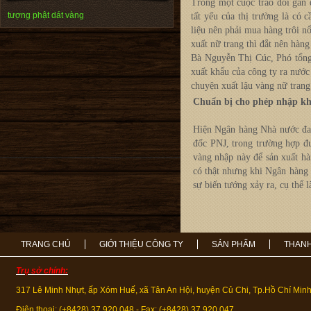
Trong một cuộc trao đổi gần
tượng phật dát vàng
tất yếu của thị trường là có
liệu nên phải mua hàng trôi 
xuất nữ trang thì đắt nên hàng
Bà Nguyễn Thị Cúc, Phó tổng 
xuất khẩu của công ty ra nước
chuyện xuất lậu vàng nữ trang
Chuẩn bị cho phép nhập kh
Hiện Ngân hàng Nhà nước đan
đốc PNJ, trong trường hợp đư
vàng nhập này để sản xuất hà
có thật nhưng khi Ngân hàng 
sự biến tướng xảy ra, cụ thể 
TRANG CHỦ
GIỚI THIỆU CÔNG TY
SẢN PHẨM
THANH
Trụ sở chính:
317 Lê Minh Nhựt, ấp Xóm Huế, xã Tân An Hội, huyện Củ Chi, Tp.Hồ Chí Min
Điện thoại: (+8428) 37.920.048 - Fax: (+8428) 37.920.047